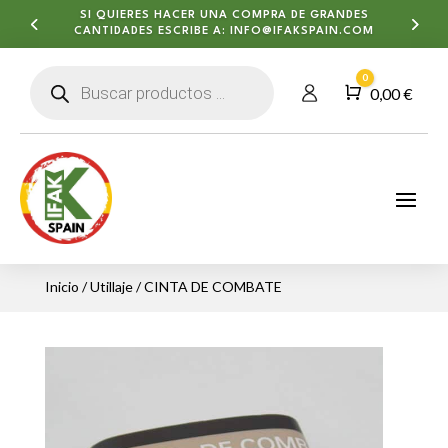
SI QUIERES HACER UNA COMPRA DE GRANDES
CANTIDADES ESCRIBE A:
INFO@IFAKSPAIN.COM
Búsqueda
0
de
Carro
0,00
€
productos
Inicio
/
Utillaje
/ CINTA DE COMBATE