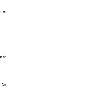
en el
ón de
s. De
n