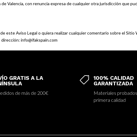
 de Valencia, con renuncia expresa de cualquier otra jurisdicción que pu
e este Aviso Legal o quiera realizar cualquier comentario sobre el Sitio
a dirección: info@ifakspain.com
ÍO GRATIS A LA
100% CALIDAD

NÍNSULA
GARANTIZADA
edidos de más de 200€
Materiales probados
primera calidad