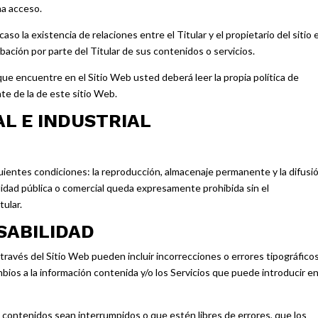
na acceso.
so la existencia de relaciones entre el Titular y el propietario del sitio 
obación por parte del Titular de sus contenidos o servicios.
ue encuentre en el Sitio Web usted deberá leer la propia política de
te de la de este sitio Web.
L E INDUSTRIAL
uientes condiciones: la reproducción, almacenaje permanente y la difusi
lidad pública o comercial queda expresamente prohibida sin el
tular.
SABILIDAD
a través del Sitio Web pueden incluir incorrecciones o errores tipográfico
mbios a la información contenida y/o los Servicios que puede introducir e
s o contenidos sean interrumpidos o que estén libres de errores, que los