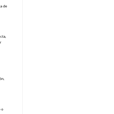
ca de
cta,
r
s
ón,
b o