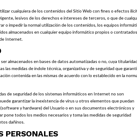
lizar cualquiera de los contenidos del Sitio Web con fines o efectos ilíci
 vigente, lesivos de los derechos e intereses de terceros, o que de cualqu
rar o impedir la normal utilización de los contenidos, los equipos informát
idos almacenados en cualquier equipo informático propios o contratados
 de Internet.
D
n ser almacenados en bases de datos automatizadas o no, cuya titularida
as las medidas de índole técnica, organizativa y de seguridad que garant
ormación contenida en las mismas de acuerdo con lo establecido en la norm
das de seguridad de los sistemas informáticos en Internet no son
 puede garantizar la inexistencia de virus u otros elementos que puedan
s (software y hardware) del Usuario o en sus documentos electrónicos y
lar pone todos los medios necesarios y toma las medidas de seguridad
ntos dañinos.
S PERSONALES