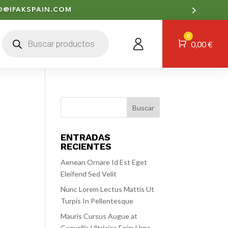
O@IFAKSPAIN.COM
Búsqueda
0
de
Carro
0,00
€
productos
ENTRADAS
RECIENTES
Aenean Ornare Id Est Eget
Eleifend Sed Velit
Nunc Lorem Lectus Mattis Ut
Turpis In Pellentesque
Mauris Cursus Augue at
Convallis Ultricies Enim Urna