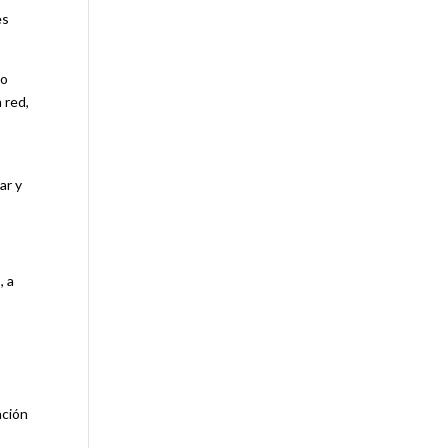
es
 o
 red,
ar y
, a
ación