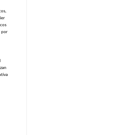
tos,
ier
icos
 por
d
izan
ativa